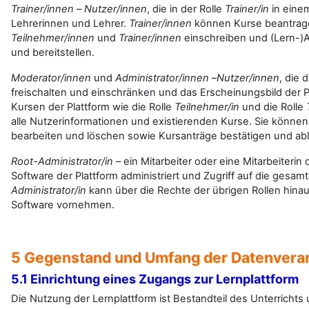
Trainer/innen
–
Nutzer/innen
, die in der Rolle
Trainer/in
in eine
Lehrerinnen und Lehrer.
Trainer/innen
können Kurse beantrag
Teilnehmer/innen
und
Trainer/innen
einschreiben und (Lern-)
und bereitstellen.
Moderator/innen
und
Administrator/innen
–
Nutzer/innen
, die 
freischalten und einschränken und das Erscheinungsbild der Pl
Kursen der Plattform wie die Rolle
Teilnehmer/in
und die Rolle
alle Nutzerinformationen und existierenden Kurse. Sie könn
bearbeiten und löschen sowie Kursanträge bestätigen und ab
Root-Administrator/in
– ein Mitarbeiter oder eine Mitarbeiterin
Software der Plattform administriert und Zugriff auf die gesamte
Administrator/in
kann über die Rechte der übrigen Rollen hin
Software vornehmen.
5 Gegenstand und Umfang der Datenvera
5.1 Einrichtung eines Zugangs zur Lernplattform
Die Nutzung der Lernplattform ist Bestandteil des Unterrichts 