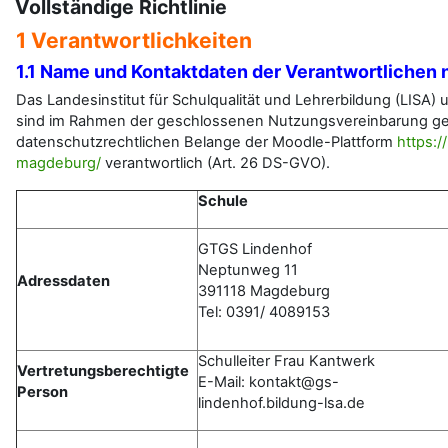
Vollständige Richtlinie
1 Verantwortlichkeiten
1.1 Name und Kontaktdaten der Verantwortlichen 
Das Landesinstitut für Schulqualität und Lehrerbildung (LIS
sind im Rahmen der geschlossenen Nutzungsvereinbarung ge
datenschutzrechtlichen Belange der Moodle-Plattform
https:/
magdeburg/
verantwortlich (Art. 26 DS-GVO).
Schule
GTGS Lindenhof
Neptunweg 11
Adressdaten
391118 Magdeburg
Tel: 0391/ 4089153
Schulleiter Frau Kantwerk
Vertretungsberechtigte
E-Mail: kontakt@gs-
Person
lindenhof.bildung-lsa.de