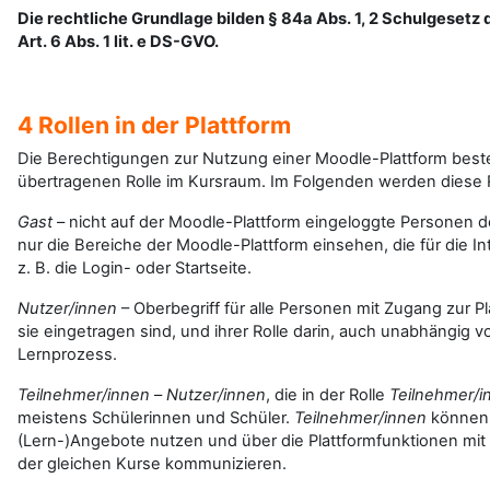
Die rechtliche Grundlage bilden § 84a Abs. 1, 2 Schulgesetz 
Art. 6 Abs. 1 lit. e DS-GVO.
4 Rollen in der Plattform
Die Berechtigungen zur Nutzung einer Moodle-Plattform best
übertragenen Rolle im Kursraum. Im Folgenden werden diese 
Gast
– nicht auf der Moodle-Plattform eingeloggte Personen de
nur die Bereiche der Moodle-Plattform einsehen, die für die In
z. B. die Login- oder Startseite.
Nutzer/innen
– Oberbegriff für alle Personen mit Zugang zur P
sie eingetragen sind, und ihrer Rolle darin, auch unabhängig v
Lernprozess.
Teilnehmer/innen
–
Nutzer/innen
, die in der Rolle
Teilnehmer/i
meistens Schülerinnen und Schüler.
Teilnehmer/innen
können i
(Lern-)Angebote nutzen und über die Plattformfunktionen mit
der gleichen Kurse kommunizieren.