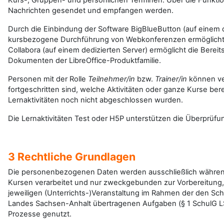
Kurs-, Gruppen- und persönlichen Terminen. Über die Funkti
Nachrichten gesendet und empfangen werden.
Durch die Einbindung der Software BigBlueButton (auf einem d
kursbezogene Durchführung von Webkonferenzen ermöglicht.
Collabora (auf einem dedizierten Server) ermöglicht die Berei
Dokumenten der LibreOffice-Produktfamilie.
Personen mit der Rolle
Teilnehmer/in
bzw.
Trainer/in
können ver
fortgeschritten sind, welche Aktivitäten oder ganze Kurse be
Lernaktivitäten noch nicht abgeschlossen wurden.
Die Lernaktivitäten Test oder H5P unterstützen die Überprüfun
3 Rechtliche Grundlagen
Die personenbezogenen Daten werden ausschließlich währen
Kursen verarbeitet und nur zweckgebunden zur Vorbereitung
jeweiligen (Unterrichts-)Veranstaltung im Rahmen der den Sc
Landes Sachsen-Anhalt übertragenen Aufgaben (§ 1 SchulG LS
Prozesse genutzt.