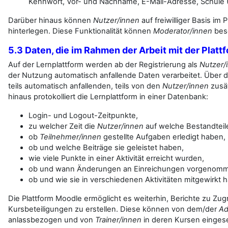
Kennwort, Vor- und Nachname, E-Mail-Adresse, Schule (I
Darüber hinaus können
Nutzer/innen
auf freiwilliger Basis im 
hinterlegen. Diese Funktionalität können
Moderator/innen
besc
5.3 Daten, die im Rahmen der Arbeit mit der Plat
Auf der Lernplattform werden ab der Registrierung als
Nutzer/
der Nutzung automatisch anfallende Daten verarbeitet. Über
teils automatisch anfallenden, teils von den
Nutzer/innen
zusät
hinaus protokolliert die Lernplattform in einer Datenbank:
Login- und Logout-Zeitpunkte,
zu welcher Zeit die
Nutzer/innen
auf welche Bestandteile
ob
Teilnehmer/innen
gestellte Aufgaben erledigt haben,
ob und welche Beiträge sie geleistet haben,
wie viele Punkte in einer Aktivität erreicht wurden,
ob und wann Änderungen an Einreichungen vorgenom
ob und wie sie in verschiedenen Aktivitäten mitgewirkt 
Die Plattform Moodle ermöglicht es weiterhin, Berichte zu Zugr
Kursbeteiligungen zu erstellen. Diese können von dem/der
Ad
anlassbezogen und von
Trainer/innen
in deren Kursen einge