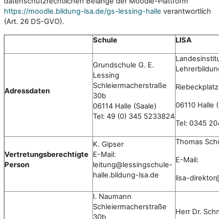
datenschutzrechtlichen Belange der Moodle-Plattform
https://moodle.bildung-lsa.de/gs-lessing-halle
verantwortlich
(Art. 26 DS-GVO).
Schule
LISA
Landesinstitu
Grundschule G. E.
Lehrerbildun
Lessing
Schleiermacherstraße
Riebeckplatz
Adressdaten
30b
06110 Halle (
06114 Halle (Saale)
Tel: 49 (0) 345 5233824
Tel: 0345 2
Thomas Sch
K. Gipser
Vertretungsberechtigte
E-Mail:
E-Mail:
Person
leitung@lessingschule-
halle.bildung-lsa.de
lisa-direkto
I. Naumann
Schleiermacherstraße
Herr Dr. Sch
30b