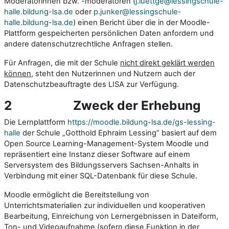
Moderatorinnen bzw. -moderatoren (
j.luettge@lessingschule-
halle.bildung-lsa.de
oder
p.junker@lessingschule-
halle.bildung-lsa.de
) einen Bericht über die in der Moodle-
Plattform gespeicherten persönlichen Daten anfordern und
andere datenschutzrechtliche Anfragen stellen.
Für Anfragen, die mit der Schule
nicht direkt geklärt werden
können
, steht den Nutzerinnen und Nutzern auch der
Datenschutzbeauftragte des LISA zur Verfügung.
2
Zweck der Erhebung
Die Lernplattform
https://moodle.bildung-lsa.de/gs-lessing-
halle
der Schule „Gotthold Ephraim Lessing“ basiert auf dem
Open Source Learning-Management-System Moodle und
repräsentiert eine Instanz dieser Software auf einem
Serversystem des Bildungsservers Sachsen-Anhalts in
Verbindung mit einer SQL-Datenbank für diese Schule.
Moodle ermöglicht die Bereitstellung von
Unterrichtsmaterialien zur individuellen und kooperativen
Bearbeitung, Einreichung von Lernergebnissen in Dateiform,
Ton- und Videoaufnahme (sofern diese Funktion in der