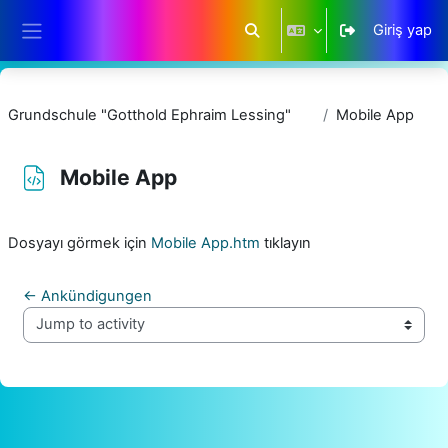
Ana içeriğe git
Giriş yap
Arama girişini değiştir
Yan panel
Grundschule "Gotthold Ephraim Lessing"
Mobile App
Mobile App
Tamamlama Gereklilikleri
Dosyayı görmek için
Mobile App.htm
tıklayın
← Ankündigungen
Jump to activity