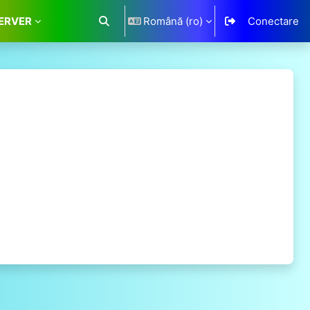
ERVER
Română ‎(ro)‎
Conectare
Afișați căutarea