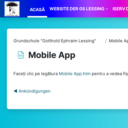
Sari la conţinutul principal
WEBSITE DER GS LESSING
ISERV 
ACASĂ
Grundschule "Gotthold Ephraim Lessing"
Mobile A
Mobile App
Cerințe pentru finalizare
Faceți clic pe legătura
Mobile App.htm
pentru a vedea fiș
◀︎ Ankündigungen