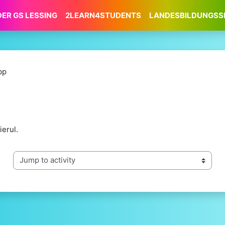
DER GS LESSING
2LEARN4STUDENTS
LANDESBILDUNGSS
pp
ierul.
Jump to activity