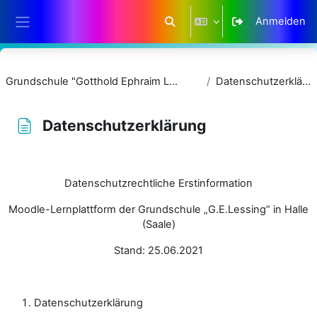
Zum Hauptinhalt
Anmelden
Sucheingabe umschalten
Website-Übersicht
Grundschule "Gotthold Ephraim Lessing"
Datenschutzerklärung
Datenschutzerklärung
Abschlussbedingungen
Datenschutzrechtliche Erstinformation
Moodle-Lernplattform der Grundschule „G.E.Lessing“ in Halle
(Saale)
Stand: 25.06.2021
Datenschutzerklärung