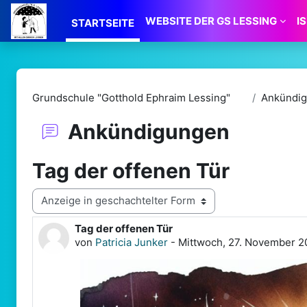
Zum Hauptinhalt
WEBSITE DER GS LESSING
I
STARTSEITE
Grundschule "Gotthold Ephraim Lessing"
Ankündi
Ankündigungen
Tag der offenen Tür
Anzeigemodus
Tag der offenen Tür
Anzahl Antworten: 0
von
Patricia Junker
-
Mittwoch, 27. November 2