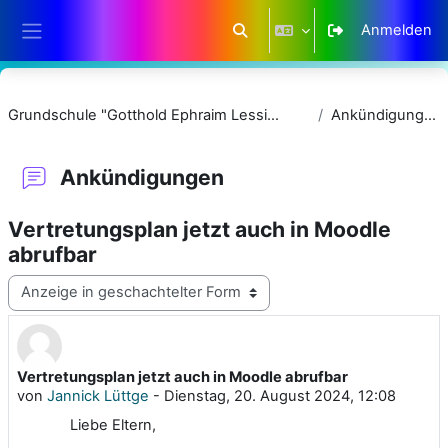
Zum Hauptinhalt
Anmelden
Sucheingabe umschalten
Website-Übersicht
Grundschule "Gotthold Ephraim Lessing"
Ankündigungen
Ankündigungen
Vertretungsplan jetzt auch in Moodle
abrufbar
Anzeigemodus
Vertretungsplan jetzt auch in Moodle abrufbar
Anzahl Antworten: 0
von
Jannick Lüttge
-
Dienstag, 20. August 2024, 12:08
Liebe Eltern,