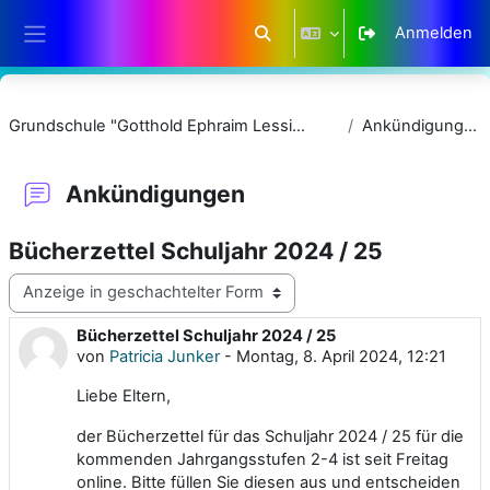
Zum Hauptinhalt
Anmelden
Sucheingabe umschalten
Website-Übersicht
Grundschule "Gotthold Ephraim Lessing"
Ankündigungen
Ankündigungen
Bücherzettel Schuljahr 2024 / 25
Anzeigemodus
Bücherzettel Schuljahr 2024 / 25
Anzahl Antworten: 0
von
Patricia Junker
-
Montag, 8. April 2024, 12:21
Liebe Eltern,
der Bücherzettel für das Schuljahr 2024 / 25 für die
kommenden Jahrgangsstufen 2-4 ist seit Freitag
online. Bitte füllen Sie diesen aus und entscheiden