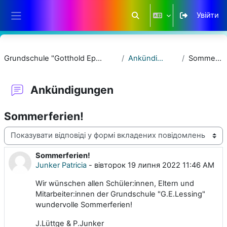
Перейти до головного вмісту
Увійти
Переключити введення п
Бокова панель
Grundschule "Gotthold Ephraim Lessing"
Ankündigungen
Sommerferien!
Ankündigungen
Sommerferien!
Тип показу
Sommerferien!
Кількість відповідей: 0
Junker Patricia
-
вівторок 19 липня 2022 11:46 AM
Wir wünschen allen Schüler:innen, Eltern und
Mitarbeiter:innen der Grundschule "G.E.Lessing"
wundervolle Sommerferien!
J.Lüttge & P.Junker