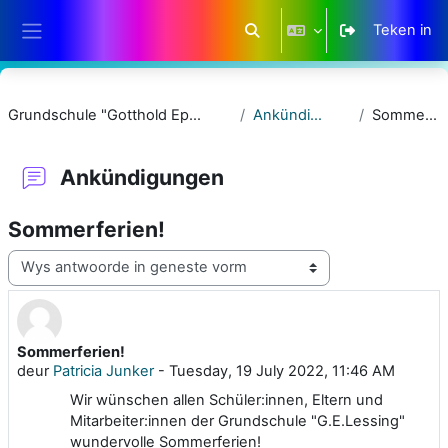
Slaan oor na hoof inhoud
Teken in
Wissel soek invoer
Glypaneel
Grundschule "Gotthold Ephraim Lessing"
Ankündigungen
Sommerferien!
Ankündigungen
Sommerferien!
Vertoonmodus
Sommerferien!
Getal antwoorde: 0
deur
Patricia Junker
-
Tuesday, 19 July 2022, 11:46 AM
Wir wünschen allen Schüler:innen, Eltern und
Mitarbeiter:innen der Grundschule "G.E.Lessing"
wundervolle Sommerferien!