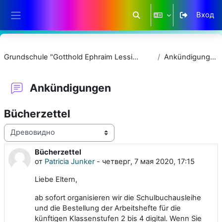
Перейти к основному содержанию
Вход
Изменить данные поиск
Боковая панель
Grundschule "Gotthold Ephraim Lessing"
Ankündigungen
Ankündigungen
Bücherzettel
Режим отображения
Bücherzettel
Количество ответов: 0
от
Patricia Junker
-
четверг, 7 мая 2020, 17:15
Liebe Eltern,
ab sofort organisieren wir die Schulbuchausleihe
und die Bestellung der Arbeitshefte für die
künftigen Klassenstufen 2 bis 4 digital. Wenn Sie