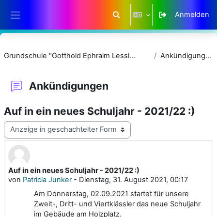
Zum Hauptinhalt
Anmelden
Sucheingabe umschalten
Website-Übersicht
Grundschule "Gotthold Ephraim Lessing"
Ankündigungen
Ankündigungen
Auf in ein neues Schuljahr - 2021/22 :)
Anzeigemodus
Auf in ein neues Schuljahr - 2021/22 :)
Anzahl Antworten: 0
von
Patricia Junker
-
Dienstag, 31. August 2021, 00:17
Am Donnerstag, 02.09.2021 startet für unsere
Zweit-, Dritt- und Viertklässler das neue Schuljahr
im Gebäude am Holzplatz.