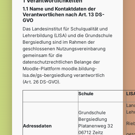
1 Verantwortlichkeiten
1.1 Name und Kontaktdaten der
Verantwortlichen nach Art. 13 DS-
GVO
Das Landesinstitut für Schulqualität und
Lehrerbildung (LISA) und die Grundschule
Bergsiedlung sind im Rahmen der
geschlossenen Nutzungsvereinbarung
gemeinsam für die
datenschutzrechtlichen Belange der
Moodle-Plattform moodle.bildung-
lsa.de/gs-bergsiedlung verantwortlich
(Art. 26 DS-GVO).
Schule
LIS
Land
Leh
Grundschule
Bergsiedlung
Rie
Adressdaten
Platanenweg 32
06712 Zeitz
0611