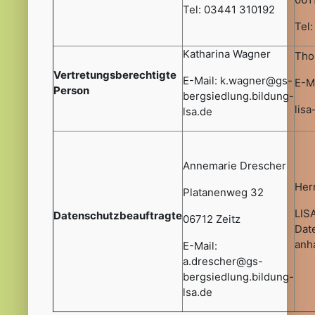
Tel: 03441 310192
Tel
Katharina Wagner
Tho
Vertretungsberechtigte
E-Mail: k.wagner@gs-
E-Ma
Person
bergsiedlung.bildung-
lis
lsa.de
Annemarie Drescher
Her
Platanenweg 32
LIS
Datenschutzbeauftragte
06712 Zeitz
Dat
anha
E-Mail:
a.drescher@gs-
bergsiedlung.bildung-
lsa.de