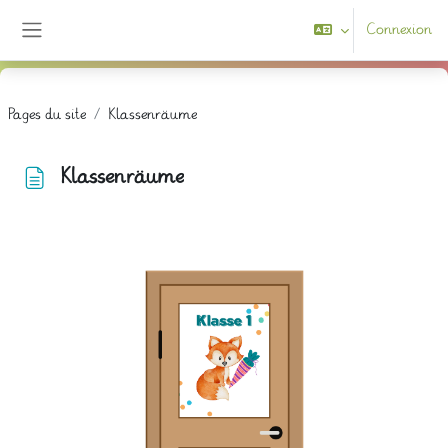
Passer au contenu principal
Connexion
Panneau latéral
Pages du site
Klassenräume
Klassenräume
Conditions d’achèvement