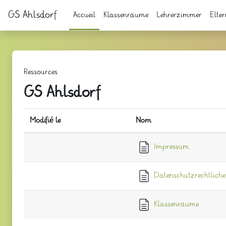
Passer au contenu principal
GS Ahlsdorf
Accueil
Klassenräume
Lehrerzimmer
Elter
Ressources
GS Ahlsdorf
Modifié le
Nom
Impressum
Datenschutzrechtliche
Klassenräume