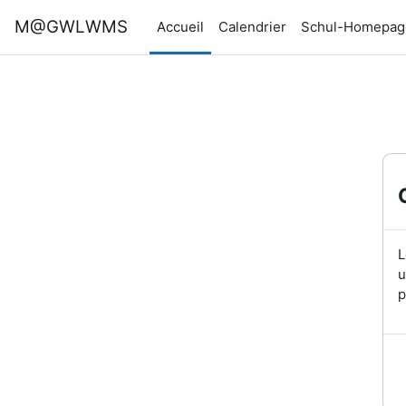
Passer au contenu principal
M@GWLWMS
Accueil
Calendrier
Schul-Homepag
L
u
p