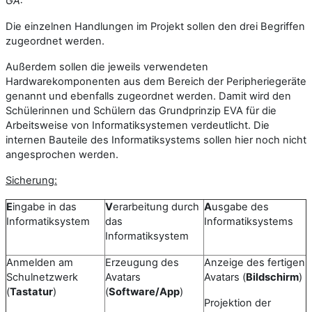
GA:
Die einzelnen Handlungen im Projekt sollen den drei Begriffen
zugeordnet werden.
Außerdem sollen die jeweils verwendeten
Hardwarekomponenten aus dem Bereich der Peripheriegeräte
genannt und ebenfalls zugeordnet werden. Damit wird den
Schülerinnen und Schülern das Grundprinzip EVA für die
Arbeitsweise von Informatiksystemen verdeutlicht. Die
internen Bauteile des Informatiksystems sollen hier noch nicht
angesprochen werden.
Sicherung:
E
ingabe in das
V
erarbeitung durch
A
usgabe des
Informatiksystem
das
Informatiksystems
Informatiksystem
Anmelden am
Erzeugung des
Anzeige des fertigen
Schulnetzwerk
Avatars
Avatars (
Bildschirm
)
(
Tastatur
)
(
Software/App
)
Projektion der