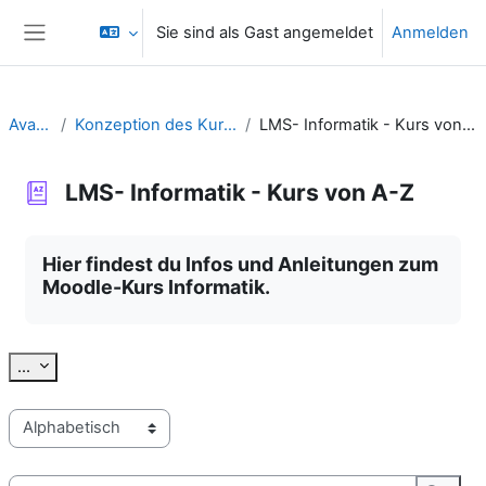
Zum Hauptinhalt
Sie sind als Gast angemeldet
Anmelden
Website-Übersicht
Avatar
Konzeption des Kurses
LMS- Informatik - Kurs von A-Z
LMS- Informatik - Kurs von A-Z
Abschlussbedingungen
Hier findest du Infos und Anleitungen zum
Moodle-Kurs Informatik.
Einträge exportieren
...
Sie können das Glossar über das Suchfeld oder das Stichworta
Suchen