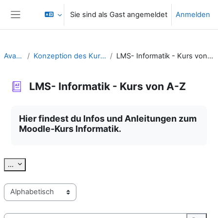
Zum Hauptinhalt
Sie sind als Gast angemeldet
Anmelden
Website-Übersicht
Avatar
Konzeption des Kurses
LMS- Informatik - Kurs von A-Z
LMS- Informatik - Kurs von A-Z
Abschlussbedingungen
Hier findest du Infos und Anleitungen zum
Moodle-Kurs Informatik.
Einträge exportieren
...
Sie können das Glossar über das Suchfeld oder das Stichworta
Suchen