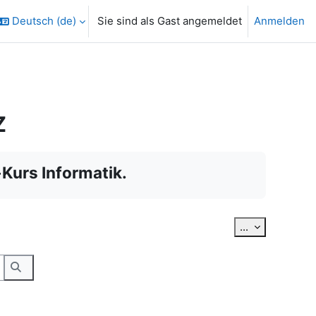
Deutsch ‎(de)‎
Sie sind als Gast angemeldet
Anmelden
Z
Kurs Informatik.
Einträge exp
...
hen.
Suchen