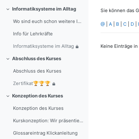
Informatiksysteme im Alltag
Sie können das G
Einklappen
Wo sind euch schon weitere Informatiksysteme in eu...
@
|
A
|
B
|
C
|
D
|
Info für Lehrkräfte
Keine Einträge i
Informatiksysteme im Alltag
Abschluss des Kurses
Einklappen
Abschluss des Kurses
Zertifikat🏆🏆🏆
Konzeption des Kurses
Einklappen
Konzeption des Kurses
Kurskonzeption: Wir präsentieren uns als Avatar und nutzen ein Informatiosnsystem
Glossareintrag Klickanleitung