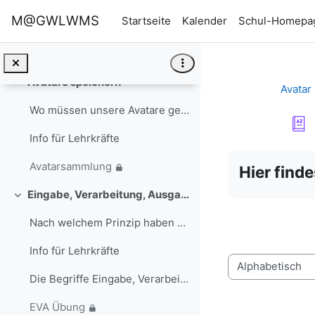
Zum Hauptinhalt
M@GWLWMS
Startseite
Kalender
Schul-Homepa
Info für Lehrkräfte
Aufgabe: Avatar erstellen
Avatare speichern
Einklappen
Avatar
Wo müssen unsere Avatare gespeichert werden, damit...
Info für Lehrkräfte
Abschlussbedi
Avatarsammlung
Hier find
Eingabe, Verarbeitung, Ausgabe
Einklappen
Nach welchem Prinzip haben wir das Informatiksyste...
Info für Lehrkräfte
Sie können das G
Die Begriffe Eingabe, Verarbeitung und Ausgabe wer...
EVA Übung