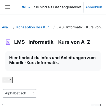
Zum Hauptinhalt
Sie sind als Gast angemeldet
Anmelden
Website-Übersicht
Avatar
Konzeption des Kurses
LMS- Informatik - Kurs von A-Z
LMS- Informatik - Kurs von A-Z
Abschlussbedingungen
Hier findest du Infos und Anleitungen zum
Moodle-Kurs Informatik.
Einträge exportieren
...
Sie können das Glossar über das Suchfeld oder das Stichworta
Suchen