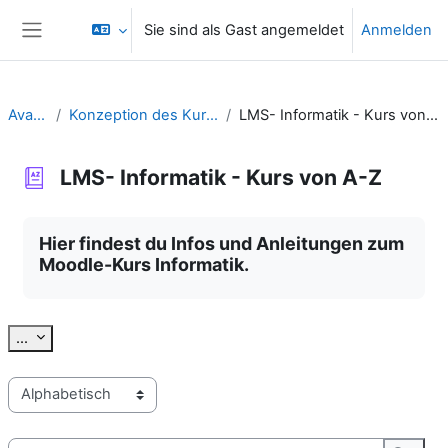
Zum Hauptinhalt
Sie sind als Gast angemeldet
Anmelden
Website-Übersicht
Avatar
Konzeption des Kurses
LMS- Informatik - Kurs von A-Z
LMS- Informatik - Kurs von A-Z
Abschlussbedingungen
Hier findest du Infos und Anleitungen zum
Moodle-Kurs Informatik.
Einträge exportieren
...
Sie können das Glossar über das Suchfeld oder das Stichworta
Suchen