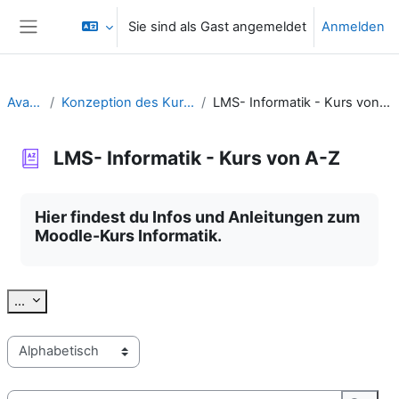
Zum Hauptinhalt
Sie sind als Gast angemeldet
Anmelden
Website-Übersicht
Avatar
Konzeption des Kurses
LMS- Informatik - Kurs von A-Z
LMS- Informatik - Kurs von A-Z
Abschlussbedingungen
Hier findest du Infos und Anleitungen zum
Moodle-Kurs Informatik.
Einträge exportieren
...
Sie können das Glossar über das Suchfeld oder das Stichworta
Suchen