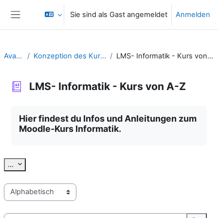
Zum Hauptinhalt
Sie sind als Gast angemeldet
Anmelden
Website-Übersicht
Avatar
Konzeption des Kurses
LMS- Informatik - Kurs von A-Z
LMS- Informatik - Kurs von A-Z
Abschlussbedingungen
Hier findest du Infos und Anleitungen zum
Moodle-Kurs Informatik.
Einträge exportieren
...
Sie können das Glossar über das Suchfeld oder das Stichworta
Suchen