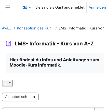
Zum Hauptinhalt
Sie sind als Gast angemeldet
Anmelden
Website-Übersicht
Avatar
Konzeption des Kurses
LMS- Informatik - Kurs von A-Z
LMS- Informatik - Kurs von A-Z
Abschlussbedingungen
Hier findest du Infos und Anleitungen zum
Moodle-Kurs Informatik.
Einträge exportieren
...
Sie können das Glossar über das Suchfeld oder das Stichworta
Suchen