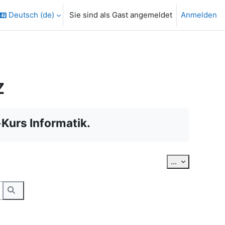
Deutsch ‎(de)‎
Sie sind als Gast angemeldet
Anmelden
Z
Kurs Informatik.
Einträge exp
...
hen.
Suchen