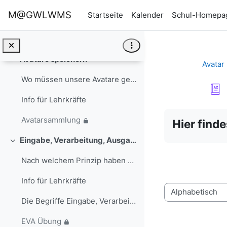
Zum Hauptinhalt
M@GWLWMS
Startseite
Kalender
Schul-Homepa
Info für Lehrkräfte
Aufgabe: Avatar erstellen
Avatare speichern
Einklappen
Avatar
Wo müssen unsere Avatare gespeichert werden, damit...
Info für Lehrkräfte
Abschlussbedi
Avatarsammlung
Hier find
Eingabe, Verarbeitung, Ausgabe
Einklappen
Nach welchem Prinzip haben wir das Informatiksyste...
Info für Lehrkräfte
Sie können das G
Die Begriffe Eingabe, Verarbeitung und Ausgabe wer...
EVA Übung