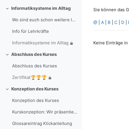
Informatiksysteme im Alltag
Sie können das G
Einklappen
Wo sind euch schon weitere Informatiksysteme in eu...
@
|
A
|
B
|
C
|
D
|
Info für Lehrkräfte
Keine Einträge i
Informatiksysteme im Alltag
Abschluss des Kurses
Einklappen
Abschluss des Kurses
Zertifikat🏆🏆🏆
Konzeption des Kurses
Einklappen
Konzeption des Kurses
Kurskonzeption: Wir präsentieren uns als Avatar und nutzen ein Informatiosnsystem
Glossareintrag Klickanleitung