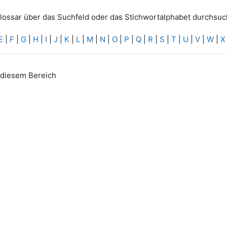
lossar über das Suchfeld oder das Stichwortalphabet durchsuc
E
|
F
|
G
|
H
|
I
|
J
|
K
|
L
|
M
|
N
|
O
|
P
|
Q
|
R
|
S
|
T
|
U
|
V
|
W
|
X
n diesem Bereich