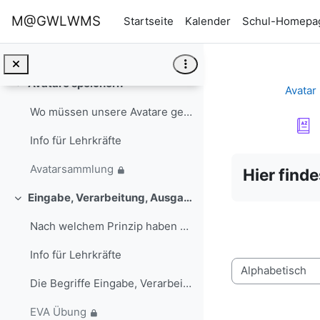
Zum Hauptinhalt
M@GWLWMS
Startseite
Kalender
Schul-Homepa
Info für Lehrkräfte
Aufgabe: Avatar erstellen
Avatare speichern
Einklappen
Avatar
Wo müssen unsere Avatare gespeichert werden, damit...
Info für Lehrkräfte
Abschlussbedi
Avatarsammlung
Hier find
Eingabe, Verarbeitung, Ausgabe
Einklappen
Nach welchem Prinzip haben wir das Informatiksyste...
Info für Lehrkräfte
Sie können das G
Die Begriffe Eingabe, Verarbeitung und Ausgabe wer...
EVA Übung