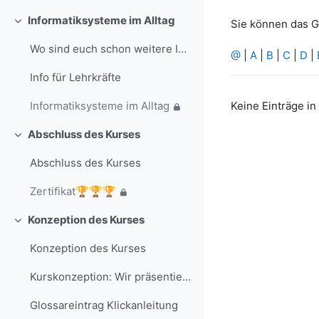
Informatiksysteme im Alltag
Sie können das G
Einklappen
Wo sind euch schon weitere Informatiksysteme in eu...
@
|
A
|
B
|
C
|
D
|
Info für Lehrkräfte
Keine Einträge i
Informatiksysteme im Alltag
Abschluss des Kurses
Einklappen
Abschluss des Kurses
Zertifikat🏆🏆🏆
Konzeption des Kurses
Einklappen
Konzeption des Kurses
Kurskonzeption: Wir präsentieren uns als Avatar und nutzen ein Informatiosnsystem
Glossareintrag Klickanleitung