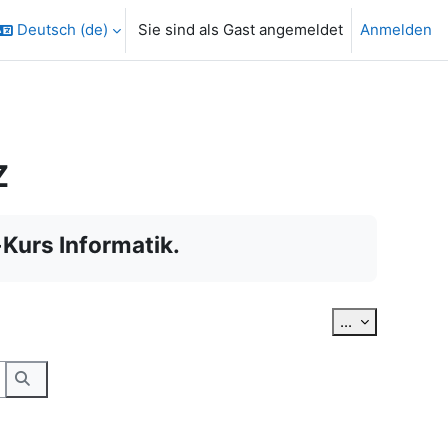
Deutsch ‎(de)‎
Sie sind als Gast angemeldet
Anmelden
Z
Kurs Informatik.
Einträge exp
...
hen.
Suchen