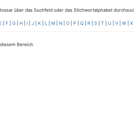
lossar über das Suchfeld oder das Stichwortalphabet durchsuc
E
|
F
|
G
|
H
|
I
|
J
|
K
|
L
|
M
|
N
|
O
|
P
|
Q
|
R
|
S
|
T
|
U
|
V
|
W
|
X
n diesem Bereich