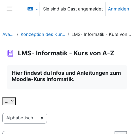
Zum Hauptinhalt
Sie sind als Gast angemeldet
Anmelden
Website-Übersicht
Avatar
Konzeption des Kurses
LMS- Informatik - Kurs von A-Z
LMS- Informatik - Kurs von A-Z
Abschlussbedingungen
Hier findest du Infos und Anleitungen zum
Moodle-Kurs Informatik.
Einträge exportieren
...
Sie können das Glossar über das Suchfeld oder das Stichworta
Suchen