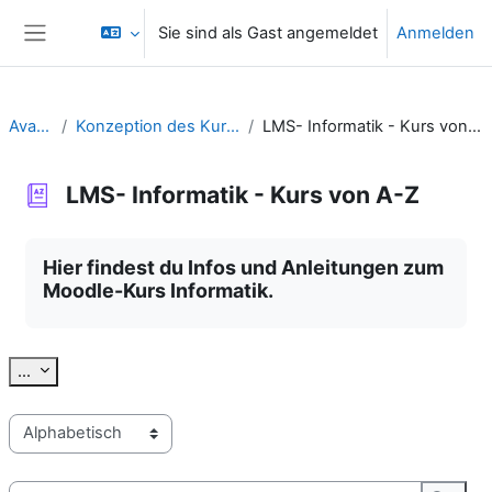
Zum Hauptinhalt
Sie sind als Gast angemeldet
Anmelden
Website-Übersicht
Avatar
Konzeption des Kurses
LMS- Informatik - Kurs von A-Z
LMS- Informatik - Kurs von A-Z
Abschlussbedingungen
Hier findest du Infos und Anleitungen zum
Moodle-Kurs Informatik.
Einträge exportieren
...
Sie können das Glossar über das Suchfeld oder das Stichworta
Suchen