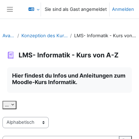
Zum Hauptinhalt
Sie sind als Gast angemeldet
Anmelden
Website-Übersicht
Avatar
Konzeption des Kurses
LMS- Informatik - Kurs von A-Z
LMS- Informatik - Kurs von A-Z
Abschlussbedingungen
Hier findest du Infos und Anleitungen zum
Moodle-Kurs Informatik.
Einträge exportieren
...
Sie können das Glossar über das Suchfeld oder das Stichworta
Suchen