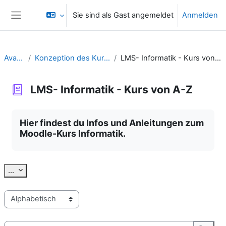
Zum Hauptinhalt
Sie sind als Gast angemeldet
Anmelden
Website-Übersicht
Avatar
Konzeption des Kurses
LMS- Informatik - Kurs von A-Z
LMS- Informatik - Kurs von A-Z
Abschlussbedingungen
Hier findest du Infos und Anleitungen zum
Moodle-Kurs Informatik.
Einträge exportieren
...
Sie können das Glossar über das Suchfeld oder das Stichworta
Suchen