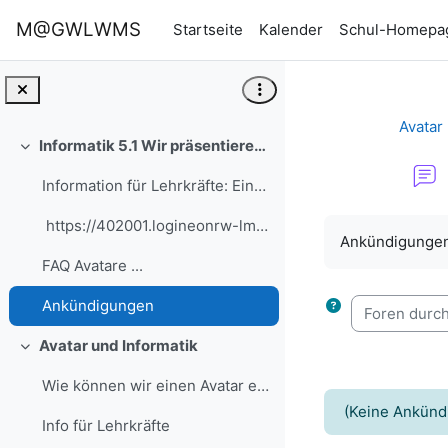
Zum Hauptinhalt
M@GWLWMS
Startseite
Kalender
Schul-Homepa
Avatar
Informatik 5.1 Wir präsentieren uns als Avatare und nutzen ein Informatiksystem
Einklappen
Information für Lehrkräfte: Einstieg
Abschlussbedi
https://402001.logineonrw-lms.de/draftfile.p...
Ankündigungen
FAQ Avatare ...
Foren durchs
Ankündigungen
Avatar und Informatik
Einklappen
Wie können wir einen Avatar erstellen und uns dam...
(Keine Ankünd
Info für Lehrkräfte