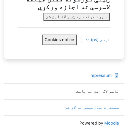
لاسرسي ته اجازه ورکړي
د یوه مېلمه په څېر لاګ اېن شئ
لیسي ‎(ps)‎
Cookies notice
Impressum
تاسو لاګ اېن نه یاست
سټنډرډ پس زمینې ته لاړ شئ
Powered by
Moodle