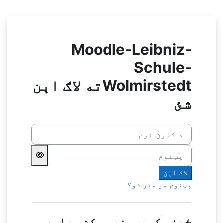
صلی منځپانګې ته تښل
Moodle-Leibniz-
Schule-
Wolmirstedtته لاګ اېن
شئ
د کارن نوم
پټنوم
لاګ اېن
پټنوم مو هیر شو؟
ځینې کورسونه ممکن میلمه