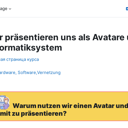
age
r präsentieren uns als Avatare
formatiksystem
ction outline
ая страница курса
ardware, Software,Vernetzung
Warum nutzen wir einen Avatar und
mit zu präsentieren?