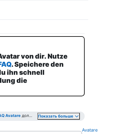
Avatar von dir.
Nutze
FAQ
.
Speichere den
u ihn schnell
lung die
AQ Avatare
должен быть отмечен как выполненный ...
Показать больше
Avatare