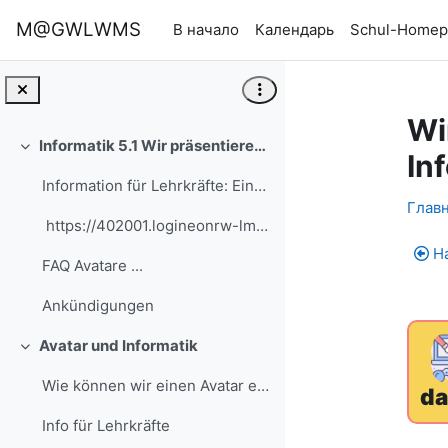
Перейти к основному содержанию
M@GWLWMS
В начало
Календарь
Schul-Homep
Wi
Informatik 5.1 Wir präsentieren uns als Avatare und nutzen ein Informatiksystem
Свернуть
In
Information für Lehrkräfte: Einstieg
Se
Главн
https://402001.logineonrw-lms.de/draftfile.p...
H
FAQ Avatare ...
Ankündigungen
Avatar und Informatik
Свернуть
Wie können wir einen Avatar erstellen und uns dam...
da
Info für Lehrkräfte