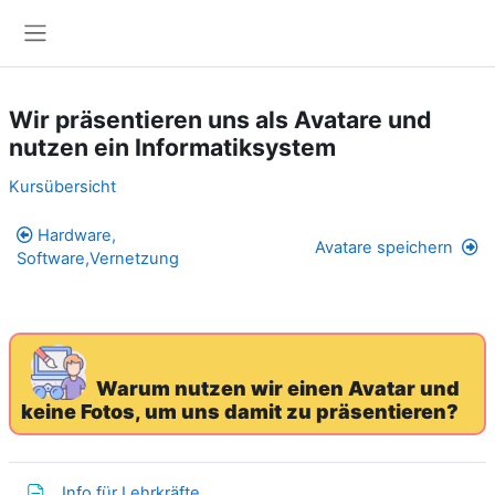
Zum Hauptinhalt
Website-Übersicht
Wir präsentieren uns als Avatare und
nutzen ein Informatiksystem
Abschnittsübersicht
Kursübersicht
Hardware,
Avatare speichern
Software,Vernetzung
Warum nutzen wir einen Avatar und
keine Fotos, um uns damit zu präsentieren?
Textseite
Info für Lehrkräfte