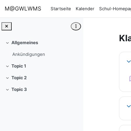
Zum Hauptinhalt
M@GWLWMS
Startseite
Kalender
Schul-Homepa
Kl
Allgemeines
Einklappen
Ab
Ankündigungen
Ei
Topic 1
Einklappen
Topic 2
Einklappen
Topic 3
Einklappen
Ei