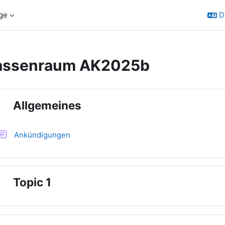
ge
D
assenraum AK2025b
schnittsübersicht
Allgemeines
nklappen
Forum
Ankündigungen
Topic 1
nklappen