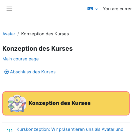
Skip to main content
You are curre
Side panel
Avatar
Konzeption des Kurses
Konzeption des Kurses
Section outline
Main course page
Abschluss des Kurses
Konzeption des Kurses
Kurskonzeption: Wir präsentieren uns als Avatar und