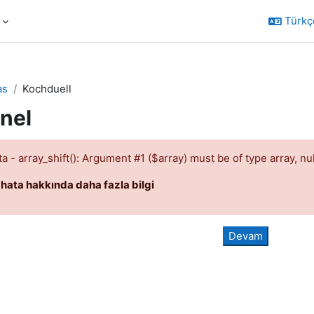
Türkçe 
as
Kochduell
nel
a - array_shift(): Argument #1 ($array) must be of type array, nu
 hata hakkında daha fazla bilgi
Devam