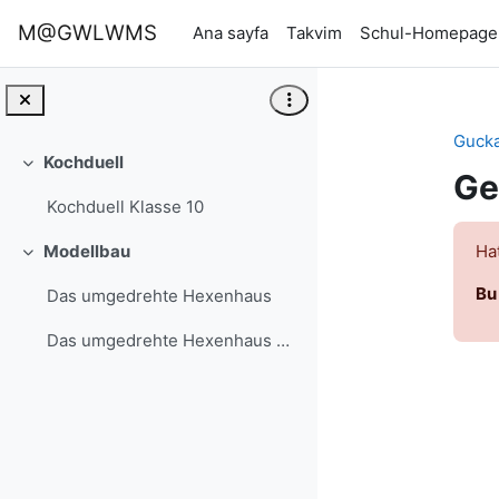
Ana içeriğe git
M@GWLWMS
Ana sayfa
Takvim
Schul-Homepage
Guck
Kochduell
Daralt
Ge
Kochduell Klasse 10
Hat
Modellbau
Daralt
Bu
Das umgedrehte Hexenhaus
Das umgedrehte Hexenhaus 360°