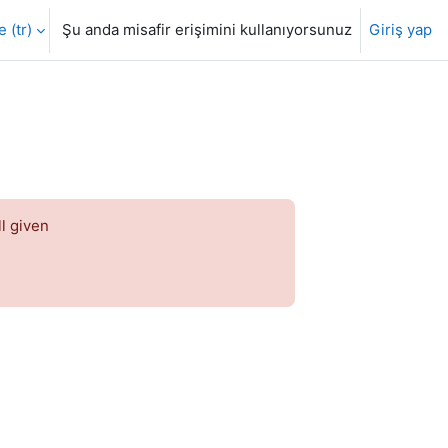
‎(tr)‎
Şu anda misafir erişimini kullanıyorsunuz
Giriş yap
ll given