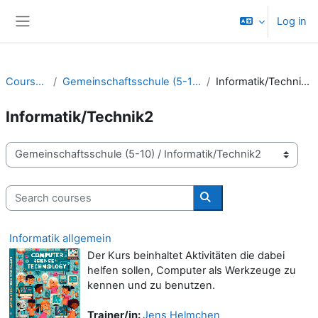
Skip to main content
Log in
Side panel
Courses
Gemeinschaftsschule (5-10)
Informatik/Technik2
Informatik/Technik2
Course categories
Search courses
Search courses
Informatik allgemein
Der Kurs beinhaltet Aktivitäten die dabei
helfen sollen, Computer als Werkzeuge zu
kennen und zu benutzen.
Trainer/in:
Jens Helmchen