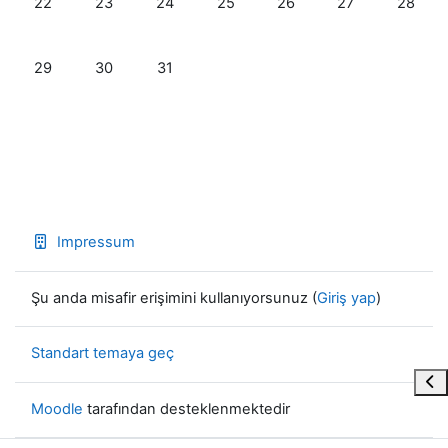
22
23
24
25
26
27
28
Etkinlik yok, Pazartesi, 29 Aralık
Etkinlik yok, Salı, 30 Aralık
Etkinlik yok, Çarşamba, 31 Aralık
29
30
31
Impressum
Şu anda misafir erişimini kullanıyorsunuz (
Giriş yap
)
Standart temaya geç
Blo
Moodle
tarafından desteklenmektedir