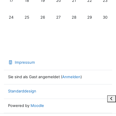
17
18
19
20
21
22
23
Keine Termine, Montag, 24. November
Keine Termine, Dienstag, 25. November
Keine Termine, Mittwoch, 26. November
Keine Termine, Donnerstag, 27. 
Keine Termine, Freitag, 
Keine Termine, 
Keine T
24
25
26
27
28
29
30
Impressum
Sie sind als Gast angemeldet (
Anmelden
)
Standarddesign
Blo
Powered by
Moodle