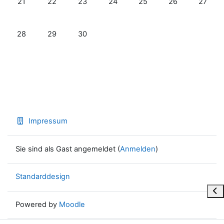
21
22
23
24
25
26
27
Keine Termine, Montag, 28. April
Keine Termine, Dienstag, 29. April
Keine Termine, Mittwoch, 30. April
28
29
30
Impressum
Sie sind als Gast angemeldet (
Anmelden
)
Standarddesign
Blo
Powered by
Moodle