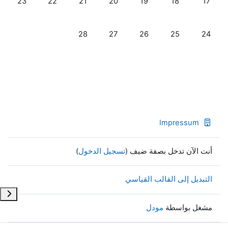
23
22
21
20
19
18
17
لا أحداث، الاثنين, 24 فبراير
لا أحداث، الثلاثاء, 25 فبراير
لا أحداث، الأربعاء, 26 فبراير
لا أحداث، الخميس, 27 فبراير
لا أحداث، الجمعة, 28 فبراير
28
27
26
25
24
Impressum
أنت الآن تدخل بصفة ضيف (
تسجيل الدخول
)
التبديل إلى القالب القياسي
فتح د
مشغل بواسطة
مودل