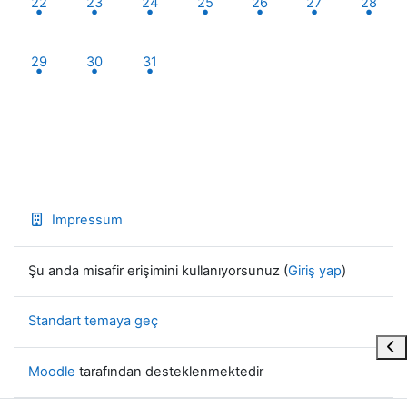
22
23
24
25
26
27
28
1 etkinlik, Pazartesi, 29 Temmuz
1 etkinlik, Salı, 30 Temmuz
1 etkinlik, Çarşamba, 31 Temmuz
29
30
31
Impressum
Şu anda misafir erişimini kullanıyorsunuz (
Giriş yap
)
Standart temaya geç
Blo
Moodle
tarafından desteklenmektedir