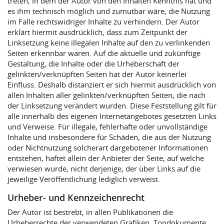
treten, in dem der Autor von den Inhalten Kenntnis hat und
es ihm technisch möglich und zumutbar wäre, die Nutzung
im Falle rechtswidriger Inhalte zu verhindern. Der Autor
erklärt hiermit ausdrücklich, dass zum Zeitpunkt der
Linksetzung keine illegalen Inhalte auf den zu verlinkenden
Seiten erkennbar waren. Auf die aktuelle und zukünftige
Gestaltung, die Inhalte oder die Urheberschaft der
gelinkten/verknüpften Seiten hat der Autor keinerlei
Einfluss. Deshalb distanziert er sich hiermit ausdrücklich von
allen Inhalten aller gelinkten/verknüpften Seiten, die nach
der Linksetzung verändert wurden. Diese Feststellung gilt für
alle innerhalb des eigenen Internetangebotes gesetzten Links
und Verweise. Für illegale, fehlerhafte oder unvollständige
Inhalte und insbesondere für Schäden, die aus der Nutzung
oder Nichtnutzung solcherart dargebotener Informationen
entstehen, haftet allein der Anbieter der Seite, auf welche
verwiesen wurde, nicht derjenige, der über Links auf die
jeweilige Veröffentlichung lediglich verweist.
Urheber- und Kennzeichenrecht
Der Autor ist bestrebt, in allen Publikationen die
Urheberrechte der verwendeten Grafiken, Tondokumente,