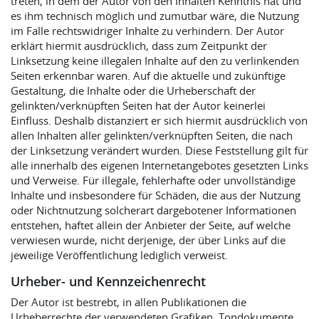
treten, in dem der Autor von den Inhalten Kenntnis hat und
es ihm technisch möglich und zumutbar wäre, die Nutzung
im Falle rechtswidriger Inhalte zu verhindern. Der Autor
erklärt hiermit ausdrücklich, dass zum Zeitpunkt der
Linksetzung keine illegalen Inhalte auf den zu verlinkenden
Seiten erkennbar waren. Auf die aktuelle und zukünftige
Gestaltung, die Inhalte oder die Urheberschaft der
gelinkten/verknüpften Seiten hat der Autor keinerlei
Einfluss. Deshalb distanziert er sich hiermit ausdrücklich von
allen Inhalten aller gelinkten/verknüpften Seiten, die nach
der Linksetzung verändert wurden. Diese Feststellung gilt für
alle innerhalb des eigenen Internetangebotes gesetzten Links
und Verweise. Für illegale, fehlerhafte oder unvollständige
Inhalte und insbesondere für Schäden, die aus der Nutzung
oder Nichtnutzung solcherart dargebotener Informationen
entstehen, haftet allein der Anbieter der Seite, auf welche
verwiesen wurde, nicht derjenige, der über Links auf die
jeweilige Veröffentlichung lediglich verweist.
Urheber- und Kennzeichenrecht
Der Autor ist bestrebt, in allen Publikationen die
Urheberrechte der verwendeten Grafiken, Tondokumente,