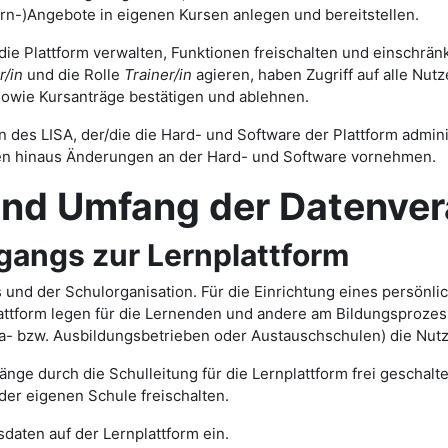
rn-)Angebote in eigenen Kursen anlegen und bereitstellen.
 die Plattform verwalten, Funktionen freischalten und einschrä
r/in
und die Rolle
Trainer/in
agieren, haben Zugriff auf alle Nut
owie Kursanträge bestätigen und ablehnen.
n des LISA, der/die die Hard- und Software der Plattform adminis
len hinaus Änderungen an der Hard- und Software vornehmen.
mfang der Datenvera
ngs zur Lernplattform
ts und der Schulorganisation. Für die Einrichtung eines persönl
tform legen für die Lernenden und andere am Bildungsprozess 
ika- bzw. Ausbildungsbetrieben oder Austauschschulen) die Nut
nge durch die Schulleitung für die Lernplattform frei geschal
der eigenen Schule freischalten.
daten auf der Lernplattform ein.