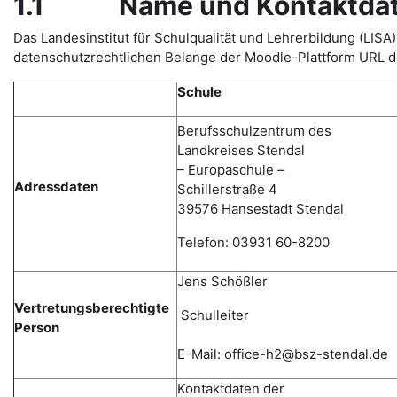
1.1 Name und Kontaktdaten
Das Landesinstitut für Schulqualität und Lehrerbildung (L
datenschutzrechtlichen Belange der Moodle-Plattform URL de
Schule
Berufsschulzentrum des
Landkreises Stendal
– Europaschule –
Adressdaten
Schillerstraße 4
39576 Hansestadt Stendal
Telefon: 03931 60-8200
Jens Schößler
Vertretungsberechtigte
Schulleiter
Person
E-Mail: office-h2@bsz-stendal.de
Kontaktdaten der