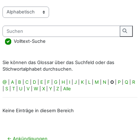
Sie können das Glossar über das Suchfeld oder das Stichworta
Suchen
Suche
Volltext-Suche
Sie können das Glossar über das Suchfeld oder das
Stichwortalphabet durchsuchen.
@
|
A
|
B
|
C
|
D
|
E
|
F
|
G
|
H
|
I
|
J
|
K
|
L
|
M
|
N
|
O
|
P
|
Q
|
R
|
S
|
T
|
U
|
V
|
W
|
X
|
Y
|
Z
|
Alle
Keine Einträge in diesem Bereich
← Ankündigungen