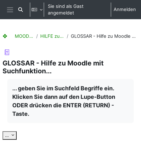
Zum Hauptinhalt
Sie sind als Gast
Anmelden
Sucheingabe umschalten
angemeldet
Website-Übersicht
❖ MOODLE Hilfen
HILFE zu Moodle
GLOSSAR - Hilfe zu Moodle mit Suchfunktion...
GLOSSAR - Hilfe zu Moodle mit
Suchfunktion...
Abschlussbedingungen
... geben Sie im Suchfeld Begriffe ein.
Klicken Sie dann auf den Lupe-Button
ODER drücken die ENTER (RETURN) -
Taste.
Einträge exportieren
...