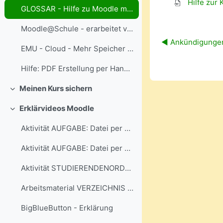
Hilfe zur
GLOSSAR - Hilfe zu Moodle mit Suchfunktion...
Moodle@Schule - erarbeitet von Jörg Bernstein - Kursaktivitäten mit Beispielen
◀︎ Ankündigunge
EMU - Cloud - Mehr Speicher gefällig?
Hilfe: PDF Erstellung per Handy + Dateiabgabe bei Aktivität "Aufgabe"
Meinen Kurs sichern
Collapse
Erklärvideos Moodle
Collapse
Aktivität AUFGABE: Datei per Handy abgeben
Aktivität AUFGABE: Datei per PC / Mac abgeben
Aktivität STUDIERENDENORDNER - Dateispeicher im Kurs
Arbeitsmaterial VERZEICHNIS nutzen
BigBlueButton - Erklärung