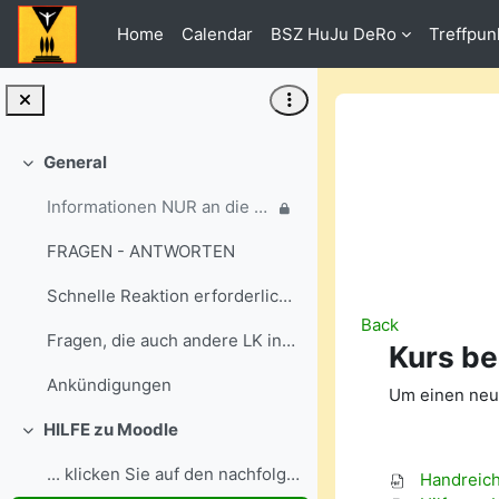
Skip to main content
Home
Calendar
BSZ HuJu DeRo
Treffpun
General
Collapse
Informationen NUR an die ausgewählten Gruppen
FRAGEN - ANTWORTEN
Schnelle Reaktion erforderlich? Dann nutzen Sie bi...
Back
Fragen, die auch andere LK interessieren könnten - stellen SIE BITTE HIER ...
Kurs b
Ankündigungen
Um einen neu
HILFE zu Moodle
Collapse
... klicken Sie auf den nachfolgenden Link:
Handreich