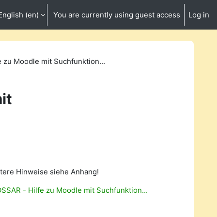
English ‎(en)‎
You are currently using guest access
Log in
arch input
 zu Moodle mit Suchfunktion...
it
tere Hinweise siehe Anhang!
SSAR - Hilfe zu Moodle mit Suchfunktion...