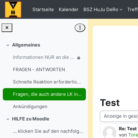
Zum Hauptinhalt
Startseite
Kalender
BSZ HuJu DeRo
Tref
Allgemeines
Einklappen
Informationen NUR an die ausgewählten Gruppen
FRAGEN - ANTWORTEN
Schnelle Reaktion erforderlich? Dann nutzen Sie bi...
Fragen, die auch andere LK interessieren könnten - stellen SIE BITTE HIER ...
Test
Ankündigungen
Anzeigemodus
HILFE zu Moodle
Einklappen
Re: Test
Anzahl A
... klicken Sie auf den nachfolgenden Link:
von
Tore