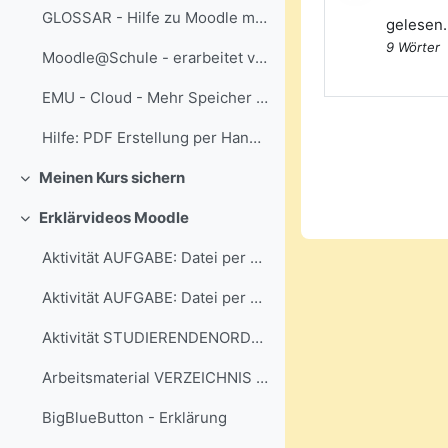
GLOSSAR - Hilfe zu Moodle mit Suchfunktion...
gelesen.
9 Wörter
Moodle@Schule - erarbeitet von Jörg Bernstein - Kursaktivitäten mit Beispielen
EMU - Cloud - Mehr Speicher gefällig?
Hilfe: PDF Erstellung per Handy + Dateiabgabe bei Aktivität "Aufgabe"
Meinen Kurs sichern
Einklappen
Erklärvideos Moodle
Einklappen
Aktivität AUFGABE: Datei per Handy abgeben
Aktivität AUFGABE: Datei per PC / Mac abgeben
Aktivität STUDIERENDENORDNER - Dateispeicher im Kurs
Arbeitsmaterial VERZEICHNIS nutzen
BigBlueButton - Erklärung