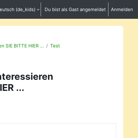
eutsch ‎(de_kids)‎
Du bist als Gast angemeldet
Anmelden
be umschalten
en SIE BITTE HIER ...
Test
nteressieren
ER ...